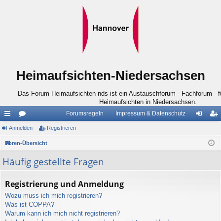
Heimaufsichten-Niedersachsen
Das Forum Heimaufsichten-nds ist ein Austauschforum - Fachforum - für
Heimaufsichten in Niedersachsen.
Forumsregeln
Impressum & Datenschutz
ch
Anmelden
or
Registrieren
n
eg
ne
en
m
ist
Foren-Übersicht
llz
el
rie
Häufig gestellte Fragen
ug
de
re
Registrierung und Anmeldung
riff
n
n
Wozu muss ich mich registrieren?
Was ist COPPA?
Warum kann ich mich nicht registrieren?