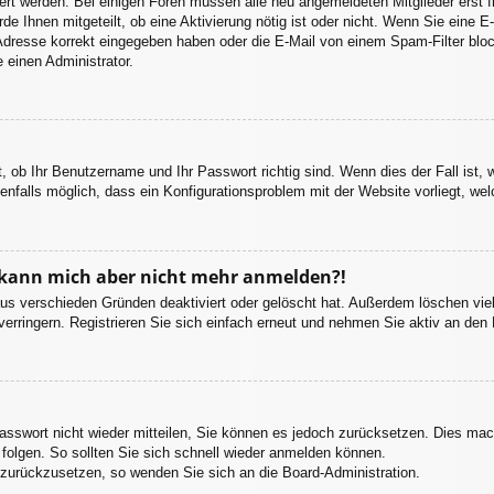
iviert werden. Bei einigen Foren müssen alle neu angemeldeten Mitglieder erst
rde Ihnen mitgeteilt, ob eine Aktivierung nötig ist oder nicht. Wenn Sie eine E
dresse korrekt eingegeben haben oder die E-Mail von einem Spam-Filter block
 einen Administrator.
, ob Ihr Benutzername und Ihr Passwort richtig sind. Wenn dies der Fall ist,
enfalls möglich, dass ein Konfigurationsproblem mit der Website vorliegt, we
t, kann mich aber nicht mehr anmelden?!
aus verschieden Gründen deaktiviert oder gelöscht hat. Außerdem löschen viel
rringern. Registrieren Sie sich einfach erneut und nehmen Sie aktiv an den D
Passwort nicht wieder mitteilen, Sie können es jedoch zurücksetzen. Dies ma
olgen. So sollten Sie sich schnell wieder anmelden können.
t zurückzusetzen, so wenden Sie sich an die Board-Administration.