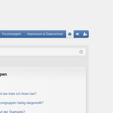
Forumsregeln
Impressum & Datenschutz
S
A
n
eg
Q
m
ist
el
rie
de
re
n
n
ppen
 wie trete ich ihnen bei?
ergruppen farbig dargestellt?
f der Startseite?