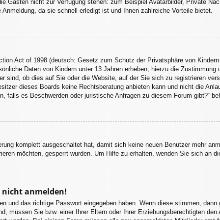
 die Gästen nicht zur Verfügung stehen: zum Beispiel Avatarbilder, Private Nac
nmeldung, da sie schnell erledigt ist und Ihnen zahlreiche Vorteile bietet.
tion Act of 1998 (deutsch: Gesetz zum Schutz der Privatsphäre von Kindern 
sönliche Daten von Kindern unter 13 Jahren erheben, hierzu die Zustimmung 
sind, ob dies auf Sie oder die Website, auf der Sie sich zu registrieren vers
itzer dieses Boards keine Rechtsberatung anbieten kann und nicht die Anlaufs
en, falls es Beschwerden oder juristische Anfragen zu diesem Forum gibt?“ be
ierung komplett ausgeschaltet hat, damit sich keine neuen Benutzer mehr an
ieren möchten, gesperrt wurden. Um Hilfe zu erhalten, wenden Sie sich an di
r nicht anmelden!
amen und das richtige Passwort eingegeben haben. Wenn diese stimmen, dann 
nd, müssen Sie bzw. einer Ihrer Eltern oder Ihrer Erziehungsberechtigten den