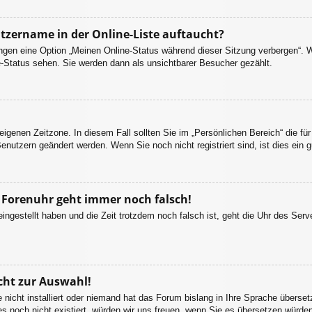
tzername in der Online-Liste auftaucht?
lungen eine Option „Meinen Online-Status während dieser Sitzung verbergen“. 
e-Status sehen. Sie werden dann als unsichtbarer Besucher gezählt.
 eigenen Zeitzone. In diesem Fall sollten Sie im „Persönlichen Bereich“ die für
enutzern geändert werden. Wenn Sie noch nicht registriert sind, ist dies ein g
ie Forenuhr geht immer noch falsch!
eingestellt haben und die Zeit trotzdem noch falsch ist, geht die Uhr des Serv
cht zur Auswahl!
 nicht installiert oder niemand hat das Forum bislang in Ihre Sprache überset
 es noch nicht existiert, würden wir uns freuen, wenn Sie es übersetzen würd