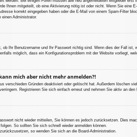
iviert werden. Bei einigen Foren müssen alle neu angemeldeten Mitglieder erst
rde Ihnen mitgeteilt, ob eine Aktivierung nötig ist oder nicht. Wenn Sie eine E
dresse korrekt eingegeben haben oder die E-Mail von einem Spam-Filter block
 einen Administrator.
, ob Ihr Benutzername und Ihr Passwort richtig sind. Wenn dies der Fall ist,
enfalls möglich, dass ein Konfigurationsproblem mit der Website vorliegt, we
t, kann mich aber nicht mehr anmelden?!
aus verschieden Gründen deaktiviert oder gelöscht hat. Außerdem löschen viel
rringern. Registrieren Sie sich einfach erneut und nehmen Sie aktiv an den D
Passwort nicht wieder mitteilen, Sie können es jedoch zurücksetzen. Dies ma
olgen. So sollten Sie sich schnell wieder anmelden können.
t zurückzusetzen, so wenden Sie sich an die Board-Administration.