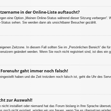
tzername in der Online-Liste auftaucht?
lungen eine Option „Meinen Online-Status während dieser Sitzung verbergen“. 
e-Status sehen. Sie werden dann als unsichtbarer Besucher gezählt.
 eigenen Zeitzone. In diesem Fall sollten Sie im „Persönlichen Bereich“ die für
enutzern geändert werden. Wenn Sie noch nicht registriert sind, ist dies ein g
ie Forenuhr geht immer noch falsch!
eingestellt haben und die Zeit trotzdem noch falsch ist, geht die Uhr des Serv
cht zur Auswahl!
 nicht installiert oder niemand hat das Forum bislang in Ihre Sprache überset
 es noch nicht existiert, würden wir uns freuen, wenn Sie es übersetzen würd