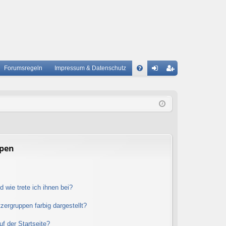
Forumsregeln
Impressum & Datenschutz
S
A
n
eg
Q
m
ist
el
rie
de
re
n
n
ppen
 wie trete ich ihnen bei?
ergruppen farbig dargestellt?
f der Startseite?