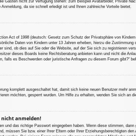
 die Gästen nicht zur Verfügung stehen: zum Beispiel Avatarbilder, Private Nac
nmeldung, da sie schnell erledigt ist und Ihnen zahlreiche Vorteile bietet.
tion Act of 1998 (deutsch: Gesetz zum Schutz der Privatsphäre von Kindern 
sönliche Daten von Kindern unter 13 Jahren erheben, hierzu die Zustimmung 
sind, ob dies auf Sie oder die Website, auf der Sie sich zu registrieren vers
itzer dieses Boards keine Rechtsberatung anbieten kann und nicht die Anlaufs
en, falls es Beschwerden oder juristische Anfragen zu diesem Forum gibt?“ be
ierung komplett ausgeschaltet hat, damit sich keine neuen Benutzer mehr an
ieren möchten, gesperrt wurden. Um Hilfe zu erhalten, wenden Sie sich an di
r nicht anmelden!
amen und das richtige Passwort eingegeben haben. Wenn diese stimmen, dann 
nd, müssen Sie bzw. einer Ihrer Eltern oder Ihrer Erziehungsberechtigten den