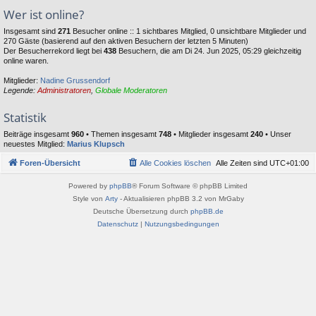
Wer ist online?
Insgesamt sind
271
Besucher online :: 1 sichtbares Mitglied, 0 unsichtbare Mitglieder und
270 Gäste (basierend auf den aktiven Besuchern der letzten 5 Minuten)
Der Besucherrekord liegt bei
438
Besuchern, die am Di 24. Jun 2025, 05:29 gleichzeitig
online waren.
Mitglieder:
Nadine Grussendorf
Legende:
Administratoren
,
Globale Moderatoren
Statistik
Beiträge insgesamt
960
• Themen insgesamt
748
• Mitglieder insgesamt
240
• Unser
neuestes Mitglied:
Marius Klupsch
Foren-Übersicht
Alle Cookies löschen
Alle Zeiten sind
UTC+01:00
Powered by
phpBB
® Forum Software © phpBB Limited
Style von
Arty
- Aktualisieren phpBB 3.2 von MrGaby
Deutsche Übersetzung durch
phpBB.de
Datenschutz
|
Nutzungsbedingungen