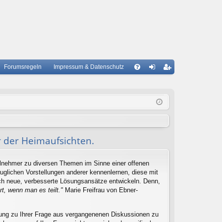
Forumsregeln
Impressum & Datenschutz
S
A
n
eg
Q
m
ist
el
rie
de
re
r der Heimaufsichten.
n
n
ilnehmer zu diversen Themen im Sinne einer offenen
uglichen Vorstellungen anderer kennenlernen, diese mit
ch neue, verbesserte Lösungsansätze entwickeln. Denn,
t, wenn man es teilt."
Marie Freifrau von Ebner-
ösung zu Ihrer Frage aus vergangenenen Diskussionen zu