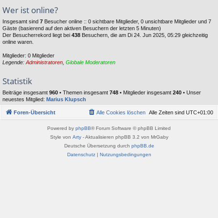
Wer ist online?
Insgesamt sind
7
Besucher online :: 0 sichtbare Mitglieder, 0 unsichtbare Mitglieder und 7
Gäste (basierend auf den aktiven Besuchern der letzten 5 Minuten)
Der Besucherrekord liegt bei
438
Besuchern, die am Di 24. Jun 2025, 05:29 gleichzeitig
online waren.
Mitglieder: 0 Mitglieder
Legende:
Administratoren
,
Globale Moderatoren
Statistik
Beiträge insgesamt
960
• Themen insgesamt
748
• Mitglieder insgesamt
240
• Unser
neuestes Mitglied:
Marius Klupsch
Foren-Übersicht
Alle Cookies löschen
Alle Zeiten sind
UTC+01:00
Powered by
phpBB
® Forum Software © phpBB Limited
Style von
Arty
- Aktualisieren phpBB 3.2 von MrGaby
Deutsche Übersetzung durch
phpBB.de
Datenschutz
|
Nutzungsbedingungen