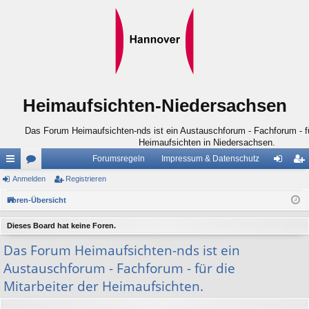
Heimaufsichten-Niedersachsen
Das Forum Heimaufsichten-nds ist ein Austauschforum - Fachforum - für
Heimaufsichten in Niedersachsen.
Forumsregeln
Impressum & Datenschutz
ch
Anmelden
or
Registrieren
n
eg
ne
en
m
ist
Foren-Übersicht
llz
el
rie
Dieses Board hat keine Foren.
ug
de
re
Das Forum Heimaufsichten-nds ist ein
riff
n
n
Austauschforum - Fachforum - für die
Mitarbeiter der Heimaufsichten.