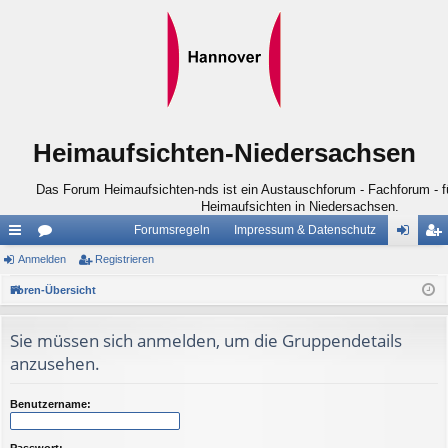
Heimaufsichten-Niedersachsen
Das Forum Heimaufsichten-nds ist ein Austauschforum - Fachforum - für
Heimaufsichten in Niedersachsen.
Forumsregeln
Impressum & Datenschutz
ch
Anmelden
or
Registrieren
n
eg
ne
en
m
ist
Foren-Übersicht
llz
el
rie
Sie müssen sich anmelden, um die Gruppendetails
ug
de
re
anzusehen.
riff
n
n
Benutzername:
Passwort: