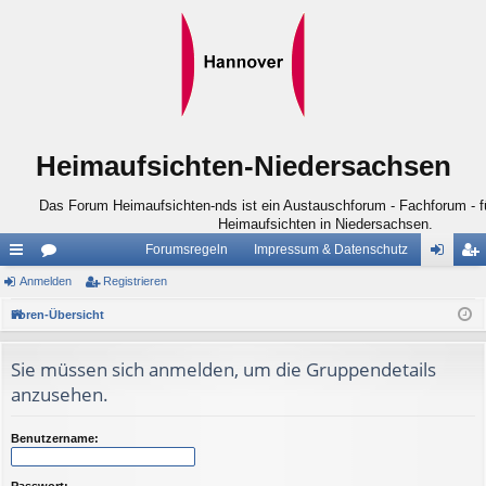
Heimaufsichten-Niedersachsen
Das Forum Heimaufsichten-nds ist ein Austauschforum - Fachforum - für
Heimaufsichten in Niedersachsen.
Forumsregeln
Impressum & Datenschutz
ch
Anmelden
or
Registrieren
n
eg
ne
en
m
ist
Foren-Übersicht
llz
el
rie
Sie müssen sich anmelden, um die Gruppendetails
ug
de
re
anzusehen.
riff
n
n
Benutzername:
Passwort: