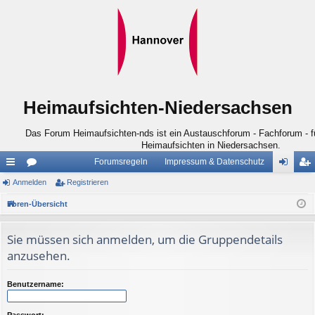
Heimaufsichten-Niedersachsen
Das Forum Heimaufsichten-nds ist ein Austauschforum - Fachforum - für
Heimaufsichten in Niedersachsen.
Forumsregeln
Impressum & Datenschutz
ch
Anmelden
or
Registrieren
n
eg
ne
en
m
ist
Foren-Übersicht
llz
el
rie
Sie müssen sich anmelden, um die Gruppendetails
ug
de
re
anzusehen.
riff
n
n
Benutzername:
Passwort: