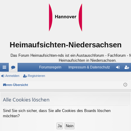
Heimaufsichten-Niedersachsen
Das Forum Heimaufsichten-nds ist ein Austauschforum - Fachforum - für
Heimaufsichten in Niedersachsen.
Forumsregeln
Impressum & Datenschutz
ch
Anmelden
or
Registrieren
n
eg
ne
en
m
ist
Foren-Übersicht
llz
el
rie
Alle Cookies löschen
ug
de
re
Sind Sie sich sicher, dass Sie alle Cookies des Boards löschen
riff
n
n
möchten?