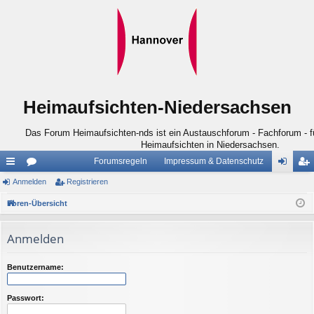
Heimaufsichten-Niedersachsen
Das Forum Heimaufsichten-nds ist ein Austauschforum - Fachforum - für
Heimaufsichten in Niedersachsen.
Forumsregeln
Impressum & Datenschutz
ch
Anmelden
or
Registrieren
n
eg
ne
en
m
ist
Foren-Übersicht
llz
el
rie
Anmelden
ug
de
re
riff
n
n
Benutzername:
Passwort: