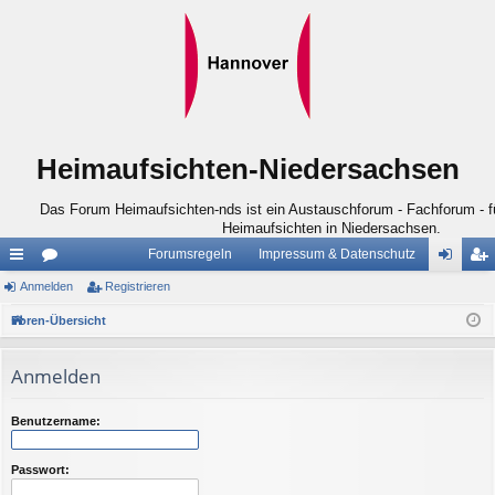
Heimaufsichten-Niedersachsen
Das Forum Heimaufsichten-nds ist ein Austauschforum - Fachforum - für
Heimaufsichten in Niedersachsen.
Forumsregeln
Impressum & Datenschutz
ch
Anmelden
or
Registrieren
n
eg
ne
en
m
ist
Foren-Übersicht
llz
el
rie
Anmelden
ug
de
re
riff
n
n
Benutzername:
Passwort: