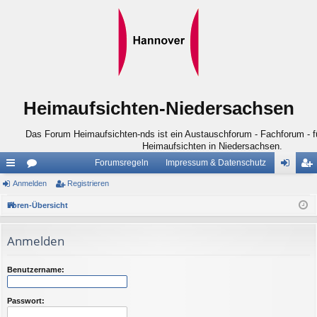
Heimaufsichten-Niedersachsen
Das Forum Heimaufsichten-nds ist ein Austauschforum - Fachforum - für
Heimaufsichten in Niedersachsen.
Forumsregeln
Impressum & Datenschutz
ch
Anmelden
or
Registrieren
n
eg
ne
en
m
ist
Foren-Übersicht
llz
el
rie
Anmelden
ug
de
re
riff
n
n
Benutzername:
Passwort: