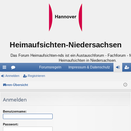
Heimaufsichten-Niedersachsen
Das Forum Heimaufsichten-nds ist ein Austauschforum - Fachforum - für
Heimaufsichten in Niedersachsen.
Forumsregeln
Impressum & Datenschutz
ch
Anmelden
or
Registrieren
n
eg
ne
en
m
ist
Foren-Übersicht
llz
el
rie
Anmelden
ug
de
re
riff
n
n
Benutzername:
Passwort: