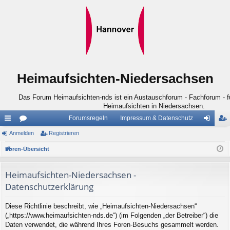
Heimaufsichten-Niedersachsen
Das Forum Heimaufsichten-nds ist ein Austauschforum - Fachforum - für
Heimaufsichten in Niedersachsen.
Forumsregeln
Impressum & Datenschutz
ch
Anmelden
or
Registrieren
n
eg
ne
en
m
ist
Foren-Übersicht
llz
el
rie
Heimaufsichten-Niedersachsen -
ug
de
re
Datenschutzerklärung
riff
n
n
Diese Richtlinie beschreibt, wie „Heimaufsichten-Niedersachsen“
(„https://www.heimaufsichten-nds.de“) (im Folgenden „der Betreiber“) die
Daten verwendet, die während Ihres Foren-Besuchs gesammelt werden.