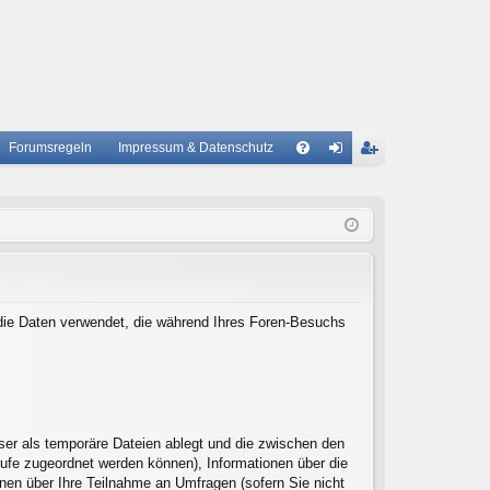
Forumsregeln
Impressum & Datenschutz
S
A
n
eg
Q
m
ist
el
rie
de
re
n
n
) die Daten verwendet, die während Ihres Foren-Besuchs
ser als temporäre Dateien ablegt und die zwischen den
frufe zugeordnet werden können), Informationen über die
onen über Ihre Teilnahme an Umfragen (sofern Sie nicht