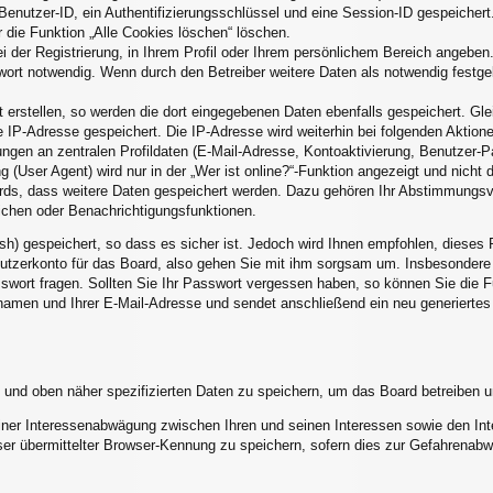
Benutzer-ID, ein Authentifizierungsschlüssel und eine Session-ID gespeicher
r die Funktion „Alle Cookies löschen“ löschen.
i der Registrierung, in Ihrem Profil oder Ihrem persönlichem Bereich angeben.
rt notwendig. Wenn durch den Betreiber weitere Daten als notwendig festgele
 erstellen, so werden die dort eingegebenen Daten ebenfalls gespeichert. Glei
e IP-Adresse gespeichert. Die IP-Adresse wird weiterhin bei folgenden Aktio
ngen an zentralen Profildaten (E-Mail-Adresse, Kontoaktivierung, Benutzer-
(User Agent) wird nur in der „Wer ist online?“-Funktion angezeigt und nicht d
ards, dass weitere Daten gespeichert werden. Dazu gehören Ihr Abstimmungsv
eichen oder Benachrichtigungsfunktionen.
sh) gespeichert, so dass es sicher ist. Jedoch wird Ihnen empfohlen, dieses 
utzerkonto für das Board, also gehen Sie mit ihm sorgsam um. Insbesondere w
asswort fragen. Sollten Sie Ihr Passwort vergessen haben, so können Sie die
amen und Ihrer E-Mail-Adresse und sendet anschließend ein neu generiertes
 und oben näher spezifizierten Daten zu speichern, um das Board betreiben 
einer Interessenabwägung zwischen Ihren und seinen Interessen sowie den Inte
r übermittelter Browser-Kennung zu speichern, sofern dies zur Gefahrenabwe