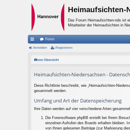
Heimaufsichten-
Das Forum Heimaufsichten-nds ist ei
Mitarbeiter der Heimaufsichten in Ni
Foren
ch
Anmelden
Registrieren
ne
Foren-Übersicht
llz
Heimaufsichten-Niedersachsen - Datensch
ug
riff
Diese Richtlinie beschreibt, wie „Heimaufsichten-Nieder
gesammelt werden.
Umfang und Art der Datenspeicherung
Ihre Daten werden auf vier verschiedene Arten gesammel
Die Forensoftware phpBB erstellt bei Ihrem Besuc
einzelnen Aufrufen des Boards erhalten bleiben. In
von Ihnen gelesenen Beiträge (zur Markierung dies