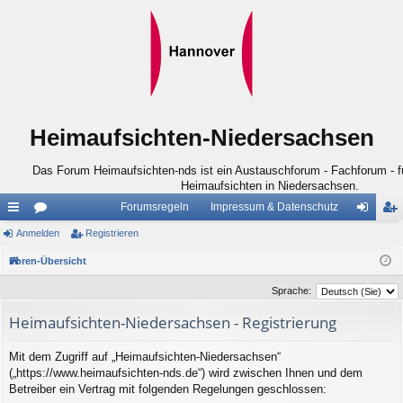
Heimaufsichten-Niedersachsen
Das Forum Heimaufsichten-nds ist ein Austauschforum - Fachforum - für
Heimaufsichten in Niedersachsen.
Forumsregeln
Impressum & Datenschutz
ch
Anmelden
or
Registrieren
n
eg
ne
en
m
ist
Foren-Übersicht
llz
el
rie
Sprache:
ug
de
re
Heimaufsichten-Niedersachsen - Registrierung
riff
n
n
Mit dem Zugriff auf „Heimaufsichten-Niedersachsen“
(„https://www.heimaufsichten-nds.de“) wird zwischen Ihnen und dem
Betreiber ein Vertrag mit folgenden Regelungen geschlossen: