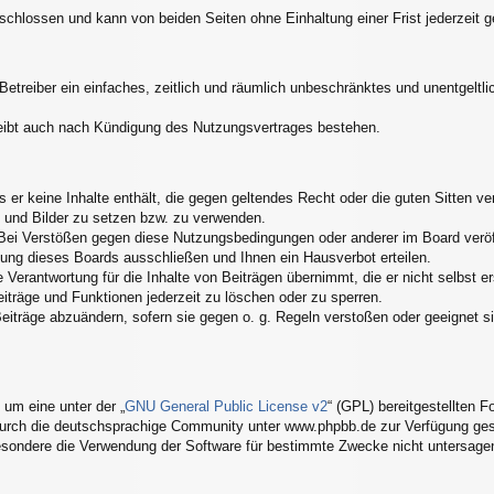
schlossen und kann von beiden Seiten ohne Einhaltung einer Frist jederzeit 
 Betreiber ein einfaches, zeitlich und räumlich unbeschränktes und unentgelt
eibt auch nach Kündigung des Nutzungsvertrages bestehen.
ss er keine Inhalte enthält, die gegen geltendes Recht oder die guten Sitten 
s und Bilder zu setzen bzw. zu verwenden.
Bei Verstößen gegen diese Nutzungsbedingungen oder anderer im Board veröff
ung dieses Boards ausschließen und Ihnen ein Hausverbot erteilen.
Verantwortung für die Inhalte von Beiträgen übernimmt, die er nicht selbst er
eiträge und Funktionen jederzeit zu löschen oder zu sperren.
Beiträge abzuändern, sofern sie gegen o. g. Regeln verstoßen oder geeignet 
um eine unter der „
GNU General Public License v2
“ (GPL) bereitgestellten
urch die deutschsprachige Community unter www.phpbb.de zur Verfügung geste
esondere die Verwendung der Software für bestimmte Zwecke nicht untersagen