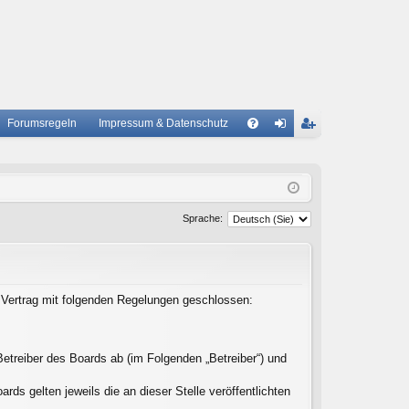
Forumsregeln
Impressum & Datenschutz
S
A
n
eg
Q
m
ist
el
rie
Sprache:
de
re
n
n
n Vertrag mit folgenden Regelungen geschlossen:
etreiber des Boards ab (im Folgenden „Betreiber“) und
ds gelten jeweils die an dieser Stelle veröffentlichten