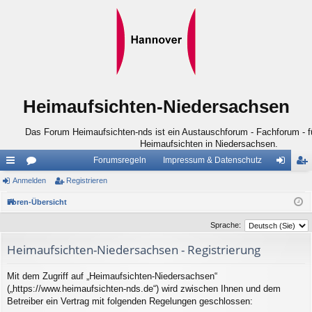
Heimaufsichten-Niedersachsen
Das Forum Heimaufsichten-nds ist ein Austauschforum - Fachforum - für
Heimaufsichten in Niedersachsen.
Forumsregeln
Impressum & Datenschutz
ch
Anmelden
or
Registrieren
n
eg
ne
en
m
ist
Foren-Übersicht
llz
el
rie
Sprache:
ug
de
re
Heimaufsichten-Niedersachsen - Registrierung
riff
n
n
Mit dem Zugriff auf „Heimaufsichten-Niedersachsen“
(„https://www.heimaufsichten-nds.de“) wird zwischen Ihnen und dem
Betreiber ein Vertrag mit folgenden Regelungen geschlossen: