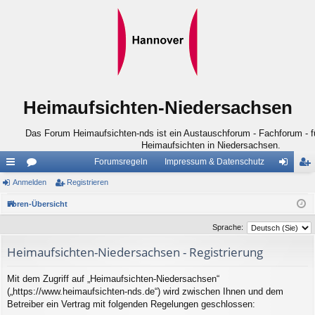
Heimaufsichten-Niedersachsen
Das Forum Heimaufsichten-nds ist ein Austauschforum - Fachforum - für
Heimaufsichten in Niedersachsen.
Forumsregeln
Impressum & Datenschutz
ch
Anmelden
or
Registrieren
n
eg
ne
en
m
ist
Foren-Übersicht
llz
el
rie
Sprache:
ug
de
re
Heimaufsichten-Niedersachsen - Registrierung
riff
n
n
Mit dem Zugriff auf „Heimaufsichten-Niedersachsen“
(„https://www.heimaufsichten-nds.de“) wird zwischen Ihnen und dem
Betreiber ein Vertrag mit folgenden Regelungen geschlossen: