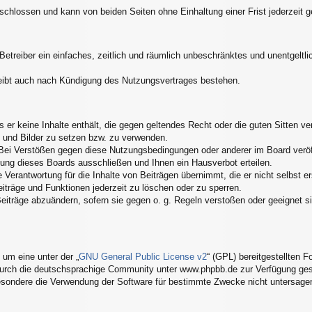
schlossen und kann von beiden Seiten ohne Einhaltung einer Frist jederzeit 
 Betreiber ein einfaches, zeitlich und räumlich unbeschränktes und unentgelt
eibt auch nach Kündigung des Nutzungsvertrages bestehen.
ss er keine Inhalte enthält, die gegen geltendes Recht oder die guten Sitten 
s und Bilder zu setzen bzw. zu verwenden.
Bei Verstößen gegen diese Nutzungsbedingungen oder anderer im Board veröff
ung dieses Boards ausschließen und Ihnen ein Hausverbot erteilen.
Verantwortung für die Inhalte von Beiträgen übernimmt, die er nicht selbst er
eiträge und Funktionen jederzeit zu löschen oder zu sperren.
Beiträge abzuändern, sofern sie gegen o. g. Regeln verstoßen oder geeignet 
um eine unter der „
GNU General Public License v2
“ (GPL) bereitgestellten
urch die deutschsprachige Community unter www.phpbb.de zur Verfügung geste
esondere die Verwendung der Software für bestimmte Zwecke nicht untersagen