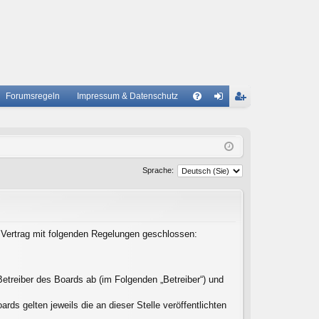
Forumsregeln
Impressum & Datenschutz
S
A
n
eg
Q
m
ist
el
rie
Sprache:
de
re
n
n
n Vertrag mit folgenden Regelungen geschlossen:
etreiber des Boards ab (im Folgenden „Betreiber“) und
ds gelten jeweils die an dieser Stelle veröffentlichten