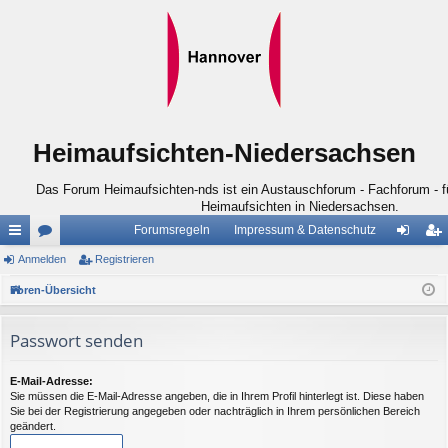
Heimaufsichten-Niedersachsen
Das Forum Heimaufsichten-nds ist ein Austauschforum - Fachforum - für
Heimaufsichten in Niedersachsen.
Forumsregeln
Impressum & Datenschutz
ch
Anmelden
or
Registrieren
n
eg
ne
en
m
ist
Foren-Übersicht
llz
el
rie
Passwort senden
ug
de
re
riff
n
n
E-Mail-Adresse:
Sie müssen die E-Mail-Adresse angeben, die in Ihrem Profil hinterlegt ist. Diese haben
Sie bei der Registrierung angegeben oder nachträglich in Ihrem persönlichen Bereich
geändert.