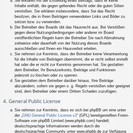
Sie erklären mit der Erstellung eines Beitrags, dass er keine
Inhalte enthält, die gegen geltendes Recht oder die guten Sitten
verstoßen. Sie erklären insbesondere, dass Sie das Recht
besitzen, die in Ihren Beiträgen verwendeten Links und Bilder zu
setzen bzw. zu verwenden.
Der Betreiber des Boards übt das Hausrecht aus. Bei Verstößen
gegen diese Nutzungsbedingungen oder anderer im Board
veröffentlichten Regeln kann der Betreiber Sie nach Abmahnung
zeitweise oder dauerhaft von der Nutzung dieses Boards
ausschließen und Ihnen ein Hausverbot erteilen.
Sie nehmen zur Kenntnis, dass der Betreiber keine Verantwortung
für die Inhalte von Beiträgen übernimmt, die er nicht selbst erstellt
hat oder die er nicht zur Kenntnis genommen hat. Sie gestatten
dem Betreiber, Ihr Benutzerkonto, Beiträge und Funktionen
jederzeit zu löschen oder zu sperren.
Sie gestatten dem Betreiber darüber hinaus, Ihre Beiträge
abzuändern, sofern sie gegen o. g. Regeln verstoßen oder geeignet
sind, dem Betreiber oder einem Dritten Schaden zuzufügen.
4. General Public License
Sie nehmen zur Kenntnis, dass es sich bei phpBB um eine unter
der „
GNU General Public License v2
“ (GPL) bereitgestellten Foren-
Software von phpBB Limited (www.phpbb.com) handelt;
deutschsprachige Informationen werden durch die
deutschsprachige Community unter www.phpbb.de zur Verfügung