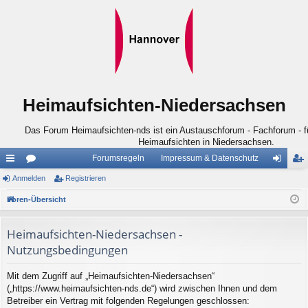
Heimaufsichten-Niedersachsen
Das Forum Heimaufsichten-nds ist ein Austauschforum - Fachforum - für
Heimaufsichten in Niedersachsen.
Forumsregeln
Impressum & Datenschutz
ch
Anmelden
or
Registrieren
n
eg
ne
en
m
ist
Foren-Übersicht
llz
el
rie
Heimaufsichten-Niedersachsen -
ug
de
re
Nutzungsbedingungen
riff
n
n
Mit dem Zugriff auf „Heimaufsichten-Niedersachsen“
(„https://www.heimaufsichten-nds.de“) wird zwischen Ihnen und dem
Betreiber ein Vertrag mit folgenden Regelungen geschlossen: