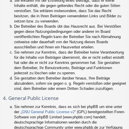
Sie erklären mit der Erstellung eines Beitrags, dass er keine
Inhalte enthält, die gegen geltendes Recht oder die guten Sitten
verstoßen. Sie erklären insbesondere, dass Sie das Recht
besitzen, die in Ihren Beiträgen verwendeten Links und Bilder zu
setzen bzw. zu verwenden.
Der Betreiber des Boards übt das Hausrecht aus. Bei Verstößen
gegen diese Nutzungsbedingungen oder anderer im Board
veröffentlichten Regeln kann der Betreiber Sie nach Abmahnung
zeitweise oder dauerhaft von der Nutzung dieses Boards
ausschließen und Ihnen ein Hausverbot erteilen.
Sie nehmen zur Kenntnis, dass der Betreiber keine Verantwortung
für die Inhalte von Beiträgen übernimmt, die er nicht selbst erstellt
hat oder die er nicht zur Kenntnis genommen hat. Sie gestatten
dem Betreiber, Ihr Benutzerkonto, Beiträge und Funktionen
jederzeit zu löschen oder zu sperren.
Sie gestatten dem Betreiber darüber hinaus, Ihre Beiträge
abzuändern, sofern sie gegen o. g. Regeln verstoßen oder geeignet
sind, dem Betreiber oder einem Dritten Schaden zuzufügen.
4. General Public License
Sie nehmen zur Kenntnis, dass es sich bei phpBB um eine unter
der „
GNU General Public License v2
“ (GPL) bereitgestellten Foren-
Software von phpBB Limited (www.phpbb.com) handelt;
deutschsprachige Informationen werden durch die
deutschsprachige Community unter www.phpbb.de zur Verfügung