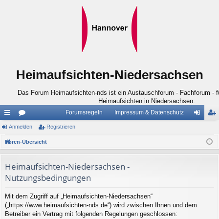
Heimaufsichten-Niedersachsen
Das Forum Heimaufsichten-nds ist ein Austauschforum - Fachforum - für
Heimaufsichten in Niedersachsen.
Forumsregeln
Impressum & Datenschutz
ch
Anmelden
or
Registrieren
n
eg
ne
en
m
ist
Foren-Übersicht
llz
el
rie
Heimaufsichten-Niedersachsen -
ug
de
re
Nutzungsbedingungen
riff
n
n
Mit dem Zugriff auf „Heimaufsichten-Niedersachsen“
(„https://www.heimaufsichten-nds.de“) wird zwischen Ihnen und dem
Betreiber ein Vertrag mit folgenden Regelungen geschlossen: