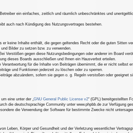
 Betreiber ein einfaches, zeitlich und räumlich unbeschränktes und unentgelt
eibt auch nach Kündigung des Nutzungsvertrages bestehen.
ss er keine Inhalte enthält, die gegen geltendes Recht oder die guten Sitten 
s und Bilder zu setzen bzw. zu verwenden.
Bei Verstößen gegen diese Nutzungsbedingungen oder anderer im Board veröff
ung dieses Boards ausschließen und Ihnen ein Hausverbot erteilen.
Verantwortung für die Inhalte von Beiträgen übernimmt, die er nicht selbst er
eiträge und Funktionen jederzeit zu löschen oder zu sperren.
Beiträge abzuändern, sofern sie gegen o. g. Regeln verstoßen oder geeignet 
um eine unter der „
GNU General Public License v2
“ (GPL) bereitgestellten
urch die deutschsprachige Community unter www.phpbb.de zur Verfügung geste
esondere die Verwendung der Software für bestimmte Zwecke nicht untersagen
von Leben, Körper und Gesundheit und der Verletzung wesentlicher Vertragspfli