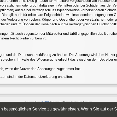
rückzuführen sind. Dies gilt auch für mittelbare Folgeschäden wie insbesond
 vorsätzlichem oder grob fahrlässigem Verhalten oder bei Schäden aus der V
alpflichten) auf die bei Vertragsschluss typischerweise vorhersehbaren Schäd
 Dies gilt auch für mittelbare Folgeschäden wie insbesondere entgangenen G
 der Verletzung von Leben, Körper und Gesundheit oder vorsätzlichem oder gr
häden und im Übrigen der Höhe nach auf die vertragstypischen Durchschnittss
inngemäß auch zugunsten der Mitarbeiter und Erfüllungsgehilfen des Betreibe
nalem Recht bleiben unberührt.
ngen und die Datenschutzerklärung zu ändern. Die Änderung wird dem Nutzer pe
ersprechen. Im Falle des Widerspruchs erlischt das zwischen dem Betreiber u
ich, wenn der Nutzer den Änderungen zugestimmt hat.
ten sind in der Datenschutzerklärung enthalten.
Powered by
phpBB
® Forum Software © phpBB Limited
Style von
Arty
- Aktualisieren phpBB 3.2 von MrGaby
 bestmöglichen Service zu gewährleisten. Wenn Sie auf der Se
Deutsche Übersetzung durch
phpBB.de
Datenschutz
|
Nutzungsbedingungen