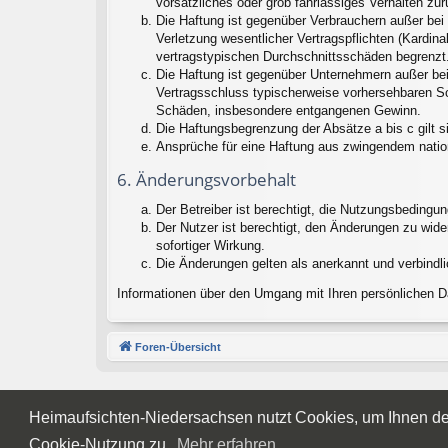
vorsätzliches oder grob fahrlässiges Verhalten zu
Die Haftung ist gegenüber Verbrauchern außer bei
Verletzung wesentlicher Vertragspflichten (Kardin
vertragstypischen Durchschnittsschäden begrenzt.
Die Haftung ist gegenüber Unternehmern außer bei
Vertragsschluss typischerweise vorhersehbaren Sc
Schäden, insbesondere entgangenen Gewinn.
Die Haftungsbegrenzung der Absätze a bis c gilt s
Ansprüche für eine Haftung aus zwingendem natio
6. Änderungsvorbehalt
Der Betreiber ist berechtigt, die Nutzungsbedingu
Der Nutzer ist berechtigt, den Änderungen zu wid
sofortiger Wirkung.
Die Änderungen gelten als anerkannt und verbindl
Informationen über den Umgang mit Ihren persönlichen Da
Foren-Übersicht
Heimaufsichten-Niedersachsen nutzt Cookies, um Ihnen den
Cookie-Nutzung zu.
Mehr erfahren