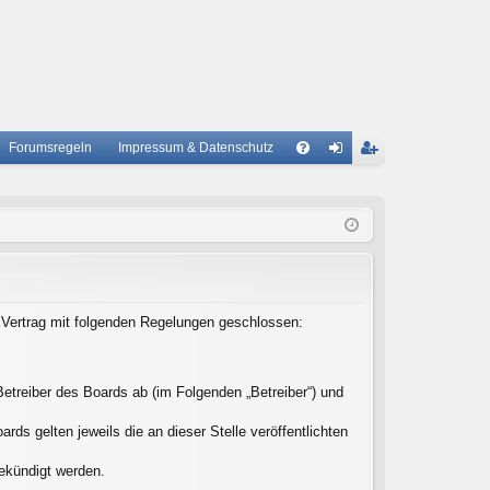
Forumsregeln
Impressum & Datenschutz
S
A
n
eg
Q
m
ist
el
rie
de
re
n
n
n Vertrag mit folgenden Regelungen geschlossen:
etreiber des Boards ab (im Folgenden „Betreiber“) und
ds gelten jeweils die an dieser Stelle veröffentlichten
gekündigt werden.