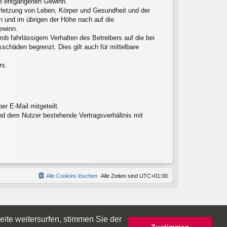
ere entgangenen Gewinn.
erletzung von Leben, Körper und Gesundheit und der
en und im übrigen der Höhe nach auf die
ewinn.
ob fahrlässigem Verhalten des Betreibers auf die bei
chäden begrenzt. Dies gilt auch für mittelbare
rs.
r E-Mail mitgeteilt.
nd dem Nutzer bestehende Vertragsverhältnis mit
Alle Cookies löschen
Alle Zeiten sind
UTC+01:00
ite weitersurfen, stimmen Sie der
Zustimmen