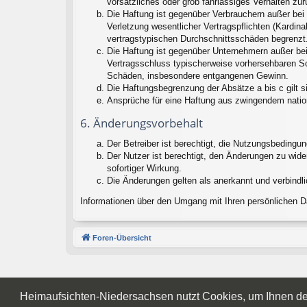
vorsätzliches oder grob fahrlässiges Verhalten zu
Die Haftung ist gegenüber Verbrauchern außer bei
Verletzung wesentlicher Vertragspflichten (Kardin
vertragstypischen Durchschnittsschäden begrenzt.
Die Haftung ist gegenüber Unternehmern außer bei
Vertragsschluss typischerweise vorhersehbaren Sc
Schäden, insbesondere entgangenen Gewinn.
Die Haftungsbegrenzung der Absätze a bis c gilt s
Ansprüche für eine Haftung aus zwingendem natio
6. Änderungsvorbehalt
Der Betreiber ist berechtigt, die Nutzungsbedingu
Der Nutzer ist berechtigt, den Änderungen zu wid
sofortiger Wirkung.
Die Änderungen gelten als anerkannt und verbindl
Informationen über den Umgang mit Ihren persönlichen Da
Foren-Übersicht
Heimaufsichten-Niedersachsen nutzt Cookies, um Ihnen den