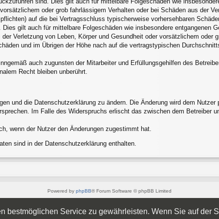
rückzuführen sind. Dies gilt auch für mittelbare Folgeschäden wie insbesond
 vorsätzlichem oder grob fahrlässigem Verhalten oder bei Schäden aus der V
alpflichten) auf die bei Vertragsschluss typischerweise vorhersehbaren Schäd
 Dies gilt auch für mittelbare Folgeschäden wie insbesondere entgangenen G
 der Verletzung von Leben, Körper und Gesundheit oder vorsätzlichem oder gr
häden und im Übrigen der Höhe nach auf die vertragstypischen Durchschnittss
inngemäß auch zugunsten der Mitarbeiter und Erfüllungsgehilfen des Betreibe
nalem Recht bleiben unberührt.
ngen und die Datenschutzerklärung zu ändern. Die Änderung wird dem Nutzer pe
ersprechen. Im Falle des Widerspruchs erlischt das zwischen dem Betreiber u
ich, wenn der Nutzer den Änderungen zugestimmt hat.
ten sind in der Datenschutzerklärung enthalten.
Powered by
phpBB
® Forum Software © phpBB Limited
Style von
Arty
- Aktualisieren phpBB 3.2 von MrGaby
Deutsche Übersetzung durch
phpBB.de
 bestmöglichen Service zu gewährleisten. Wenn Sie auf der Se
Datenschutz
|
Nutzungsbedingungen