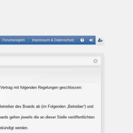
Forumsregeln
Impressum & Datenschutz
S
A
n
eg
Q
m
ist
el
rie
de
re
n
n
n Vertrag mit folgenden Regelungen geschlossen:
etreiber des Boards ab (im Folgenden „Betreiber“) und
ds gelten jeweils die an dieser Stelle veröffentlichten
gekündigt werden.