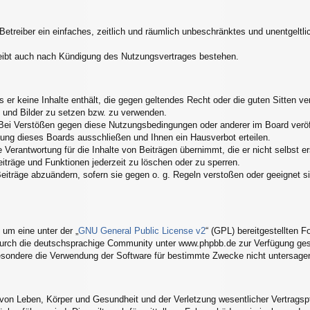
 Betreiber ein einfaches, zeitlich und räumlich unbeschränktes und unentgelt
eibt auch nach Kündigung des Nutzungsvertrages bestehen.
ss er keine Inhalte enthält, die gegen geltendes Recht oder die guten Sitten 
s und Bilder zu setzen bzw. zu verwenden.
Bei Verstößen gegen diese Nutzungsbedingungen oder anderer im Board veröff
ung dieses Boards ausschließen und Ihnen ein Hausverbot erteilen.
Verantwortung für die Inhalte von Beiträgen übernimmt, die er nicht selbst er
eiträge und Funktionen jederzeit zu löschen oder zu sperren.
Beiträge abzuändern, sofern sie gegen o. g. Regeln verstoßen oder geeignet 
um eine unter der „
GNU General Public License v2
“ (GPL) bereitgestellten
urch die deutschsprachige Community unter www.phpbb.de zur Verfügung geste
esondere die Verwendung der Software für bestimmte Zwecke nicht untersagen
von Leben, Körper und Gesundheit und der Verletzung wesentlicher Vertragspfli