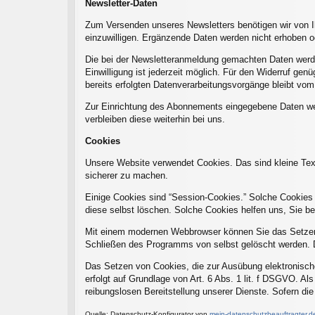
Newsletter-Daten
Zum Versenden unseres Newsletters benötigen wir von I
einzuwilligen. Ergänzende Daten werden nicht erhoben od
Die bei der Newsletteranmeldung gemachten Daten werden a
Einwilligung ist jederzeit möglich. Für den Widerruf gen
bereits erfolgten Datenverarbeitungsvorgänge bleibt vom
Zur Einrichtung des Abonnements eingegebene Daten werd
verbleiben diese weiterhin bei uns.
Cookies
Unsere Website verwendet Cookies. Das sind kleine Textd
sicherer zu machen.
Einige Cookies sind “Session-Cookies.” Solche Cookies 
diese selbst löschen. Solche Cookies helfen uns, Sie b
Mit einem modernen Webbrowser können Sie das Setzen 
Schließen des Programms von selbst gelöscht werden. D
Das Setzen von Cookies, die zur Ausübung elektronisch
erfolgt auf Grundlage von Art. 6 Abs. 1 lit. f DSGVO. Al
reibungslosen Bereitstellung unserer Dienste. Sofern di
Quelle: Datenschutz-Konfigurator von
mein-datenschutzbeauftragter.d