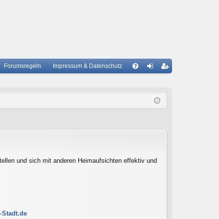
Forumsregeln
Impressum & Datenschutz
S
A
n
eg
Q
m
ist
el
rie
de
re
n
n
ellen und sich mit anderen Heimaufsichten effektiv und
-Stadt.de