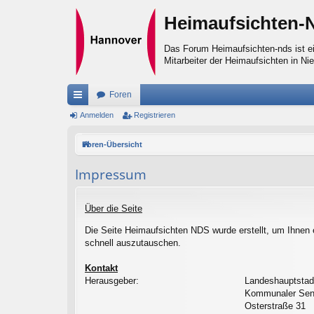
Heimaufsichten-
Das Forum Heimaufsichten-nds ist ei
Mitarbeiter der Heimaufsichten in Ni
Foren
ch
Anmelden
Registrieren
ne
Foren-Übersicht
llz
Impressum
ug
riff
Über die Seite
Die Seite Heimaufsichten NDS wurde erstellt, um Ihnen 
schnell auszutauschen.
Kontakt
Herausgeber:
Landeshauptstad
Kommunaler Seni
Osterstraße 31