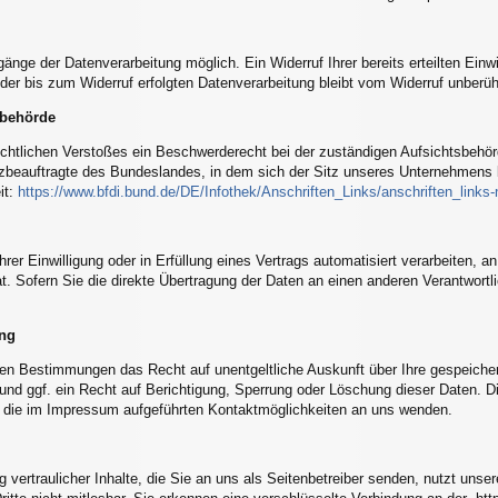
gänge der Datenverarbeitung möglich. Ein Widerruf Ihrer bereits erteilten Einwi
der bis zum Widerruf erfolgten Datenverarbeitung bleibt vom Widerruf unberüh
sbehörde
rechtlichen Verstoßes ein Beschwerderecht bei der zuständigen Aufsichtsbehö
beauftragte des Bundeslandes, in dem sich der Sitz unseres Unternehmens bef
it:
https://www.bfdi.bund.de/DE/Infothek/Anschriften_Links/anschriften_links
rer Einwilligung oder in Erfüllung eines Vertrags automatisiert verarbeiten, a
. Sofern Sie die direkte Übertragung der Daten an einen anderen Verantwortlic
ung
hen Bestimmungen das Recht auf unentgeltliche Auskunft über Ihre gespeiche
nd ggf. ein Recht auf Berichtigung, Sperrung oder Löschung dieser Daten.
 die im Impressum aufgeführten Kontaktmöglichkeiten an uns wenden.
vertraulicher Inhalte, die Sie an uns als Seitenbetreiber senden, nutzt uns