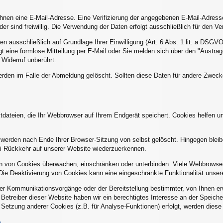
hnen eine E-Mail-Adresse. Eine Verifizierung der angegebenen E-Mail-Adress
er sind freiwillig. Die Verwendung der Daten erfolgt ausschließlich für den V
usschließlich auf Grundlage Ihrer Einwilligung (Art. 6 Abs. 1 lit. a DSGVO) v
ügt eine formlose Mitteilung per E-Mail oder Sie melden sich über den "Austra
 Widerruf unberührt.
en im Falle der Abmeldung gelöscht. Sollten diese Daten für andere Zwecke 
ateien, die Ihr Webbrowser auf Ihrem Endgerät speichert. Cookies helfen uns
werden nach Ende Ihrer Browser-Sitzung von selbst gelöscht. Hingegen blei
ei Rückkehr auf unserer Website wiederzuerkennen.
von Cookies überwachen, einschränken oder unterbinden. Viele Webbrowser 
ie Deaktivierung von Cookies kann eine eingeschränkte Funktionalität unser
er Kommunikationsvorgänge oder der Bereitstellung bestimmter, von Ihnen er
s Betreiber dieser Website haben wir ein berechtigtes Interesse an der Speich
e Setzung anderer Cookies (z.B. für Analyse-Funktionen) erfolgt, werden diese
e